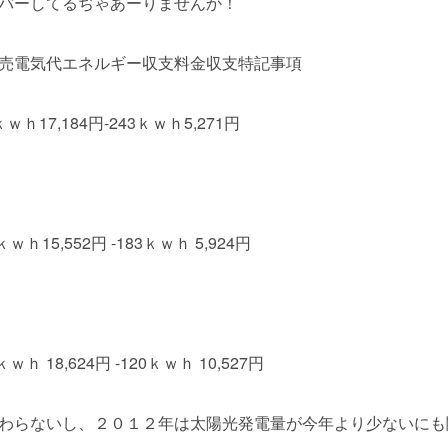
バーしてるぢゃあーりませんか！
売電気代エネルギー収支料金収支特記事項
ｋｗｈ17,184円-243ｋｗｈ5,271円
4ｋｗｈ15,552円 -183ｋｗｈ 5,924円
ｋｗｈ 18,624円 -120ｋｗｈ 10,527円
わらないし、２０１２年は太陽光発電量が今年より少ないにも